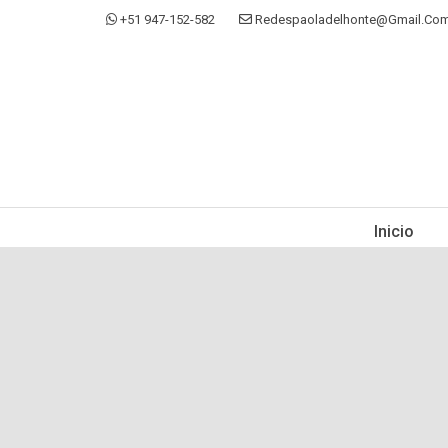
+51 947-152-582
Redespaoladelhonte@gmail.co
Inicio
Home
Testimonios