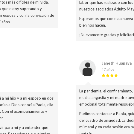
s más difíciles de mi vida,
labor que has realizado con los 
o que estoy superando y
nuestros asociados Adulto May
i esposa y con la convicción de
Esperamos que con esta nueva j
7 años.
bien nos hacen.
¡Nuevamente gracias y felicitac
Janeth Huapaya
47 años
La pandemia, el confinamiento, 
mucha angustia y mi madre tuv
 a mi hijo y a mi esposo en dos
emocional totalmente resquebr
ias a Dios conocí a Paola, ella
n. Con el acompañamiento y
Pudimos contactar a Paola, qui
or.
del cuadro de ansiedad. La dedi
mi mami y en cada sesión era p
vir para mí y a entender que
tenía fe.
s vea. Recomiendo a cualquier