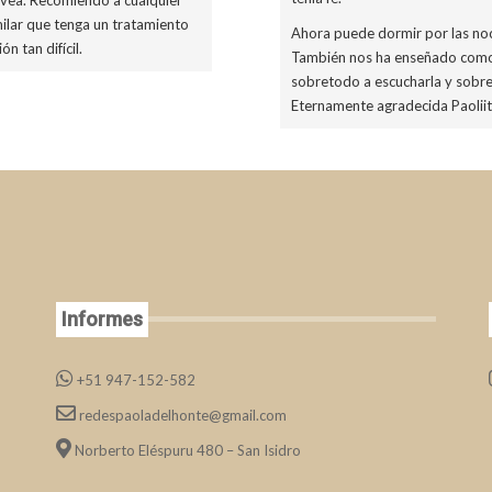
ilar que tenga un tratamiento
Ahora puede dormir por las noc
n tan difícil.
También nos ha enseñado como
sobretodo a escucharla y sobre
Eternamente agradecida Paoliit
Informes
+51 947-152-582
redespaoladelhonte@gmail.com
Norberto Eléspuru 480 – San Isidro