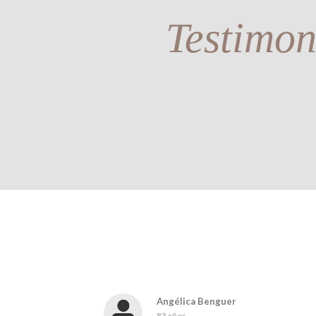
Testimon
Angélica Benguer
83 años