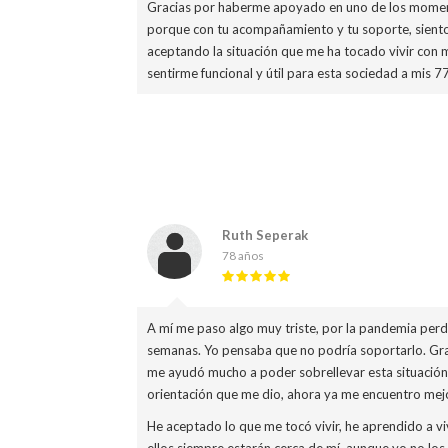
Gracias por haberme apoyado en uno de los momento
porque con tu acompañamiento y tu soporte, sient
aceptando la situación que me ha tocado vivir con m
sentirme funcional y útil para esta sociedad a mis 7
Ruth Seperak
78 años
A mí me paso algo muy triste, por la pandemia perdí
semanas. Yo pensaba que no podría soportarlo. Grac
me ayudó mucho a poder sobrellevar esta situació
orientación que me dio, ahora ya me encuentro mej
He aceptado lo que me tocó vivir, he aprendido a vi
ellos siempre estarán cerca de mí, aunque yo no lo