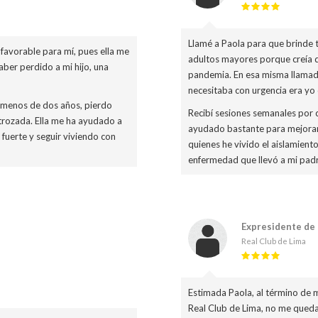
Llamé a Paola para que brinde 
favorable para mí, pues ella me
adultos mayores porque creía q
ber perdido a mi hijo, una
pandemia. En esa misma llamada
necesitaba con urgencia era yo
n menos de dos años, pierdo
Recibí sesiones semanales por 
trozada. Ella me ha ayudado a
ayudado bastante para mejorar 
 fuerte y seguir viviendo con
quienes he vivido el aislamiento
enfermedad que llevó a mi padre
Expresidente de 
Real Club de Lima
Estimada Paola, al término de m
Real Club de Lima, no me queda 